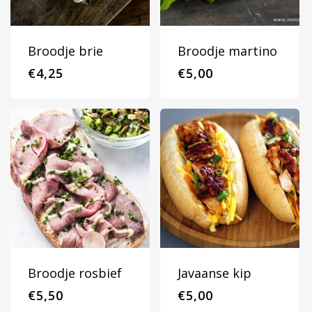
Broodje brie
Broodje martino
Home
€
4,25
€
5,00
Catering
Partycatering
Sfeer impressie
Bedrijfsrestaurant
Referenties
catering
Contact
Eventcatering
Vacatures
Crew & artiestencat
Broodje rosbief
Javaanse kip
€
5,50
€
5,00