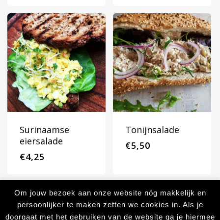
Surinaamse
Tonijnsalade
eiersalade
€
5,50
€
4,25
Om jouw bezoek aan onze website nóg makkelijk en
© 2026 The Foodbox Catering. | Realisatie:
persoonlijker te maken zetten we cookies in. Als je
nul tot honderd.
doorgaat met het gebruiken van de website ga je hiermee