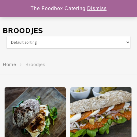
The Foodbox Catering
Dismiss
BROODJES
Hit enter to search or ESC to close
Home
Broodjes